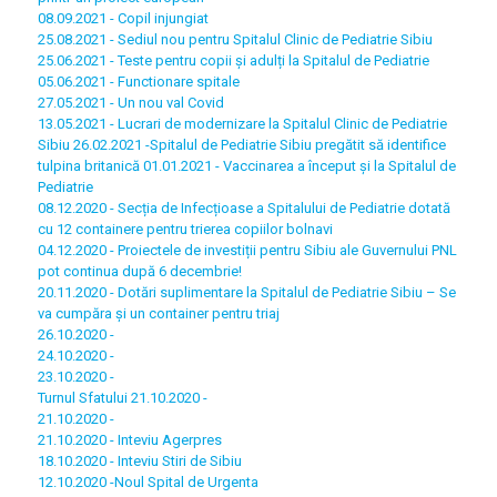
08.09.2021 - Copil injungiat
25.08.2021 - Sediul nou pentru Spitalul Clinic de Pediatrie Sibiu
25.06.2021 - Teste pentru copii și adulți la Spitalul de Pediatrie
05.06.2021 - Functionare spitale
27.05.2021 - Un nou val Covid
13.05.2021 - Lucrari de modernizare la Spitalul Clinic de Pediatrie
Sibiu
26.02.2021 -Spitalul de Pediatrie Sibiu pregătit să identifice
tulpina britanică
01.01.2021 - Vaccinarea a început şi la Spitalul de
Pediatrie
08.12.2020 - Secția de Infecțioase a Spitalului de Pediatrie dotată
cu 12 containere pentru trierea copiilor bolnavi
04.12.2020 - Proiectele de investiții pentru Sibiu ale Guvernului PNL
pot continua după 6 decembrie!
20.11.2020 - Dotări suplimentare la Spitalul de Pediatrie Sibiu – Se
va cumpăra și un container pentru triaj
26.10.2020 -
24.10.2020 -
23.10.2020 -
Turnul Sfatului 21.10.2020 -
21.10.2020 -
21.10.2020 - Inteviu Agerpres
18.10.2020 - Inteviu Stiri de Sibiu
12.10.2020 -Noul Spital de Urgenta