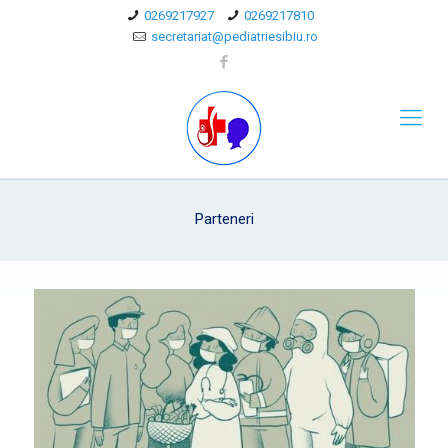
0269217927
0269217810
secretariat@pediatriesibiu.ro
Parteneri