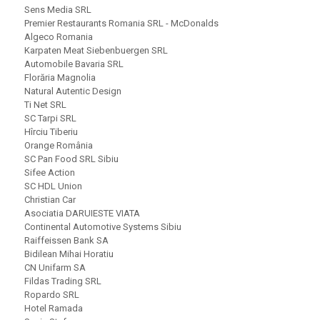
Sens Media SRL
Premier Restaurants Romania SRL - McDonalds
Algeco Romania
Karpaten Meat Siebenbuergen SRL
Automobile Bavaria SRL
Florăria Magnolia
Natural Autentic Design
Ti Net SRL
SC Tarpi SRL
Hîrciu Tiberiu
Orange România
SC Pan Food SRL Sibiu
Sifee Action
SC HDL Union
Christian Car
Asociatia DARUIESTE VIATA
Continental Automotive Systems Sibiu
Raiffeissen Bank SA
Bidilean Mihai Horatiu
CN Unifarm SA
Fildas Trading SRL
Ropardo SRL
Hotel Ramada