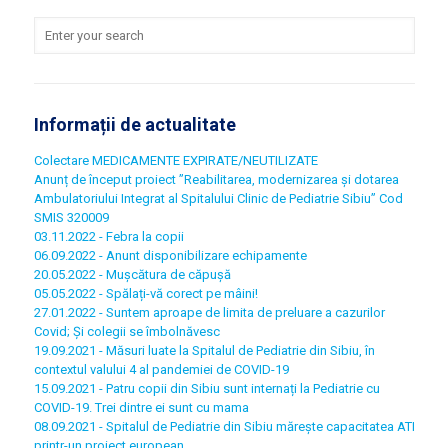
Informații de actualitate
Colectare MEDICAMENTE EXPIRATE/NEUTILIZATE
Anunț de început proiect ”Reabilitarea, modernizarea și dotarea
Ambulatoriului Integrat al Spitalului Clinic de Pediatrie Sibiu” Cod
SMIS 320009
03.11.2022 - Febra la copii
06.09.2022 - Anunt disponibilizare echipamente
20.05.2022 - Mușcătura de căpușă
05.05.2022 - Spălați-vă corect pe mâini!
27.01.2022 - Suntem aproape de limita de preluare a cazurilor
Covid; Și colegii se îmbolnăvesc
19.09.2021 - Măsuri luate la Spitalul de Pediatrie din Sibiu, în
contextul valului 4 al pandemiei de COVID-19
15.09.2021 - Patru copii din Sibiu sunt internați la Pediatrie cu
COVID-19. Trei dintre ei sunt cu mama
08.09.2021 - Spitalul de Pediatrie din Sibiu mărește capacitatea ATI
printr-un proiect european