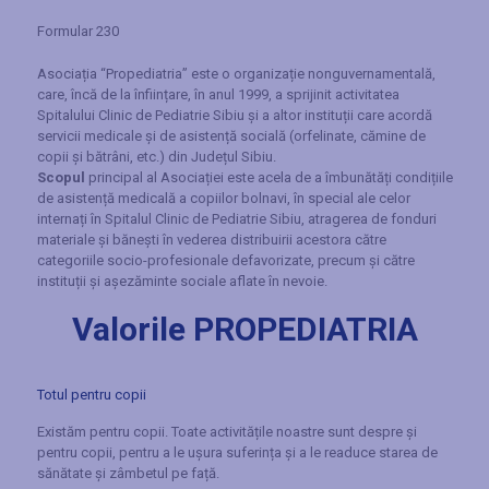
Formular 230
Asociația “Propediatria” este o organizație nonguvernamentală,
care, încă de la înființare, în anul 1999, a sprijinit activitatea
Spitalului Clinic de Pediatrie Sibiu şi a altor instituții care acordă
servicii medicale și de asistență socială (orfelinate, cămine de
copii şi bătrâni, etc.) din Județul Sibiu.
Scopul
principal al Asociației este acela de a îmbunătăți condițiile
de asistență medicală a copiilor bolnavi, în special ale celor
internați în Spitalul Clinic de Pediatrie Sibiu, atragerea de fonduri
materiale și bănești în vederea distribuirii acestora către
categoriile socio-profesionale defavorizate, precum și către
instituții și așezăminte sociale aflate în nevoie.
Valorile PROPEDIATRIA
Totul pentru copii
Existăm pentru copii. Toate activitățile noastre sunt despre și
pentru copii, pentru a le ușura suferința și a le readuce starea de
sănătate și zâmbetul pe față.