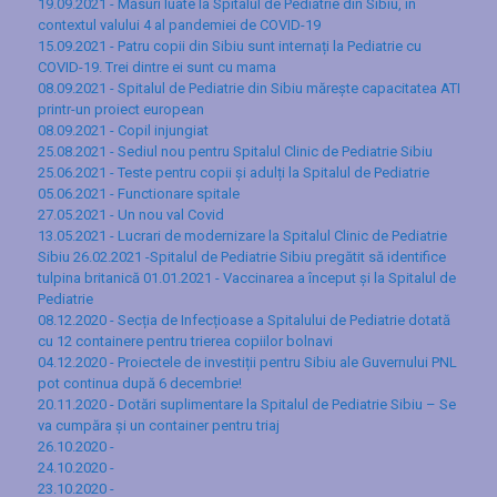
19.09.2021 - Măsuri luate la Spitalul de Pediatrie din Sibiu, în
contextul valului 4 al pandemiei de COVID-19
15.09.2021 - Patru copii din Sibiu sunt internați la Pediatrie cu
COVID-19. Trei dintre ei sunt cu mama
08.09.2021 - Spitalul de Pediatrie din Sibiu mărește capacitatea ATI
printr-un proiect european
08.09.2021 - Copil injungiat
25.08.2021 - Sediul nou pentru Spitalul Clinic de Pediatrie Sibiu
25.06.2021 - Teste pentru copii și adulți la Spitalul de Pediatrie
05.06.2021 - Functionare spitale
27.05.2021 - Un nou val Covid
13.05.2021 - Lucrari de modernizare la Spitalul Clinic de Pediatrie
Sibiu
26.02.2021 -Spitalul de Pediatrie Sibiu pregătit să identifice
tulpina britanică
01.01.2021 - Vaccinarea a început şi la Spitalul de
Pediatrie
08.12.2020 - Secția de Infecțioase a Spitalului de Pediatrie dotată
cu 12 containere pentru trierea copiilor bolnavi
04.12.2020 - Proiectele de investiții pentru Sibiu ale Guvernului PNL
pot continua după 6 decembrie!
20.11.2020 - Dotări suplimentare la Spitalul de Pediatrie Sibiu – Se
va cumpăra și un container pentru triaj
26.10.2020 -
24.10.2020 -
23.10.2020 -