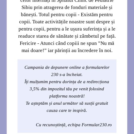
ASOCIAȚIA PROPEDIATRIA SIBIU
Sediul asociației este în Sibiu, str. Pompeiu Onofreiu nr.2-4
Telefon 0269/230260, fax: 0269/230045
Cod fiscal 11756469
Cont IBAN: RO 80 RNCB 0227 0360 3847 0001 (RON) deschis la
Banca Comercială Română – Sibiu
E-mail: propediatria_sibiu@yahoo.com
Reprezentat prin Președinte – Dr. Șofariu Simona Paraschiva
fiipregatit.ro