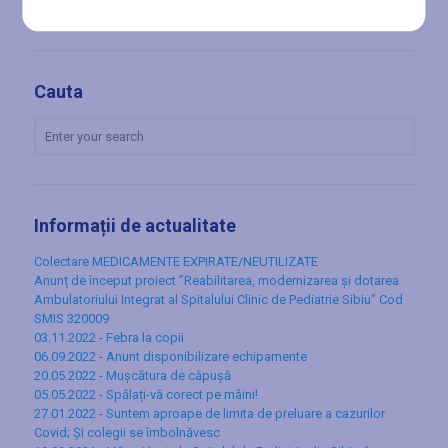
Cauta
Informații de actualitate
Colectare MEDICAMENTE EXPIRATE/NEUTILIZATE
Anunț de început proiect ”Reabilitarea, modernizarea și dotarea
Ambulatoriului Integrat al Spitalului Clinic de Pediatrie Sibiu” Cod
SMIS 320009
03.11.2022 - Febra la copii
06.09.2022 - Anunt disponibilizare echipamente
20.05.2022 - Mușcătura de căpușă
05.05.2022 - Spălați-vă corect pe mâini!
27.01.2022 - Suntem aproape de limita de preluare a cazurilor
Covid; Și colegii se îmbolnăvesc