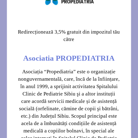
Veniturile asociației provin din:
a) cotizațiile membrilor;
b) dobânzile şi dividendele rezultate din plasarea sumelor
disponibile, în condiții legale;
c) dividendele societății/societăților comerciale înființate de
asociație, dacă este cazul;
d) venituri realizate din activități economice directe;
e) donații, sponsorizări sau legate;
f) resurse obţinute de la bugetul de stat sau de la bugetele locale;
g) acțiuni de colectare;
h) venituri din activități proprii;
i) programe de finanțare interne și/sau internaționale;
j) venituri obţinute din reclamă şi publicitate;
k) alte venituri prevăzute de lege.
Transparența financiară a Asociației Propediatria se realizează
prin situațiile financiare anuale întocmite în baza documentelor
financiar contabile din exercițiul financiar al fiecărui an. Acestea
sunt disponibile la cerere tuturor persoanelor interesate, conform
legislației în vigoare.
Date de contact: