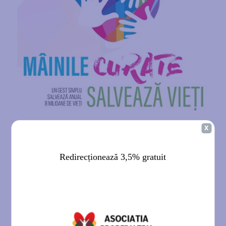
Maratonul Internațional Sibiu 2020 – ”Fiecare bătaie de inimă
contează – Spitalul Copiilor”
Maratonul Internațional Sibiu 2019 – ”Caravana Igiena pentru
Sănătate – Spitalul Copiilor”
Maratonul Internațional Sibiu 2018 – ”Inimi sănătoase - Spitalul
Copiilor”
Maratonul Internațional Sibiu 2017 – ”Apă pentru sănătate –
Spitalul Copiilor”
Resursele patrimoniale ale
Asociatiei PROPEDIATRIA