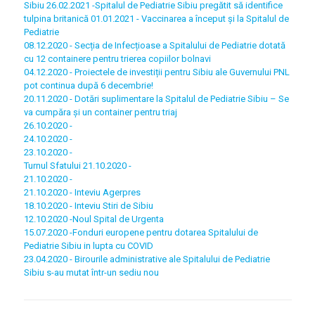
Sibiu
26.02.2021 -Spitalul de Pediatrie Sibiu pregătit să identifice
tulpina britanică
01.01.2021 - Vaccinarea a început şi la Spitalul de
Pediatrie
08.12.2020 - Secția de Infecțioase a Spitalului de Pediatrie dotată
cu 12 containere pentru trierea copiilor bolnavi
04.12.2020 - Proiectele de investiții pentru Sibiu ale Guvernului PNL
pot continua după 6 decembrie!
20.11.2020 - Dotări suplimentare la Spitalul de Pediatrie Sibiu – Se
va cumpăra și un container pentru triaj
26.10.2020 -
24.10.2020 -
23.10.2020 -
Turnul Sfatului 21.10.2020 -
21.10.2020 -
21.10.2020 - Inteviu Agerpres
18.10.2020 - Inteviu Stiri de Sibiu
12.10.2020 -Noul Spital de Urgenta
15.07.2020 -Fonduri europene pentru dotarea Spitalului de
Pediatrie Sibiu in lupta cu COVID
23.04.2020 - Birourile administrative ale Spitalului de Pediatrie
Sibiu s-au mutat într-un sediu nou