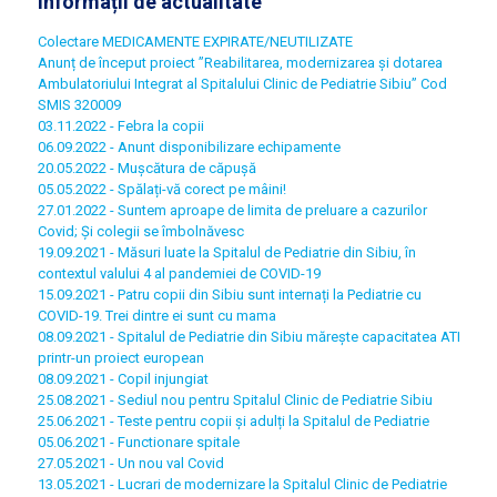
Informații de actualitate
Colectare MEDICAMENTE EXPIRATE/NEUTILIZATE
Anunț de început proiect ”Reabilitarea, modernizarea și dotarea
Ambulatoriului Integrat al Spitalului Clinic de Pediatrie Sibiu” Cod
SMIS 320009
03.11.2022 - Febra la copii
06.09.2022 - Anunt disponibilizare echipamente
20.05.2022 - Mușcătura de căpușă
05.05.2022 - Spălați-vă corect pe mâini!
27.01.2022 - Suntem aproape de limita de preluare a cazurilor
Covid; Și colegii se îmbolnăvesc
19.09.2021 - Măsuri luate la Spitalul de Pediatrie din Sibiu, în
contextul valului 4 al pandemiei de COVID-19
15.09.2021 - Patru copii din Sibiu sunt internați la Pediatrie cu
COVID-19. Trei dintre ei sunt cu mama
08.09.2021 - Spitalul de Pediatrie din Sibiu mărește capacitatea ATI
printr-un proiect european
08.09.2021 - Copil injungiat
25.08.2021 - Sediul nou pentru Spitalul Clinic de Pediatrie Sibiu
25.06.2021 - Teste pentru copii și adulți la Spitalul de Pediatrie
05.06.2021 - Functionare spitale
27.05.2021 - Un nou val Covid
13.05.2021 - Lucrari de modernizare la Spitalul Clinic de Pediatrie