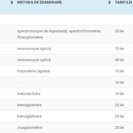
METODA DE EXAMINARE
TARIF/LEI
spectroscopie de impedanță, spectrofotometrie,
35 lei
flowcytometrie
microscopie optică
15 lei
microscopie optică
40 lei
fotometrie capilară
15 lei
-
10 lei
metoda Duke
10 lei
hemaglutinare
25 lei
hemaglutinare
25 lei
coagulometrie
20 lei