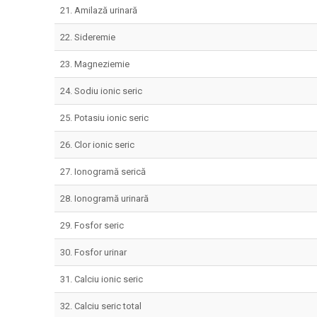
21. Amilază urinară
22. Sideremie
23. Magneziemie
24. Sodiu ionic seric
25. Potasiu ionic seric
26. Clor ionic seric
27. Ionogramă serică
28. Ionogramă urinară
29. Fosfor seric
30. Fosfor urinar
31. Calciu ionic seric
32. Calciu seric total