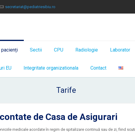
secretariat@pediatriesibiu.ro
e pacienți
Sectii
CPU
Radiologie
Laborator
uri EU
Integritate organizationala
Contact
Tarife
econtate de Casa de Asigurari
erviciile medicale acordate în regim de spitalizare continuă sau de zi, fiind scu