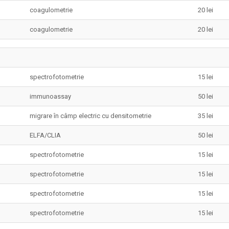
coagulometrie
20 lei
coagulometrie
20 lei
spectrofotometrie
15 lei
immunoassay
50 lei
migrare în câmp electric cu densitometrie
35 lei
ELFA/CLIA
50 lei
spectrofotometrie
15 lei
spectrofotometrie
15 lei
spectrofotometrie
15 lei
spectrofotometrie
15 lei