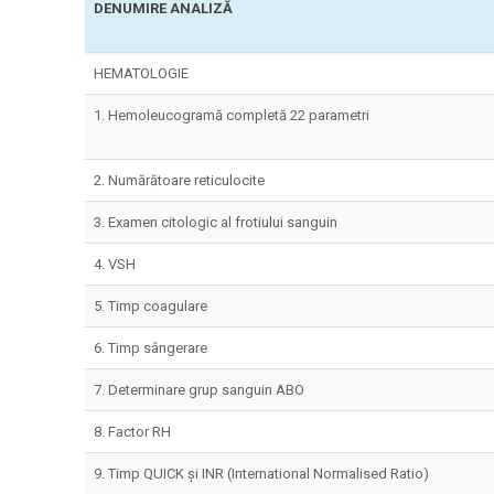
DENUMIRE ANALIZĂ
HEMATOLOGIE
1. Hemoleucogramă completă 22 parametri
2. Numărătoare reticulocite
3. Examen citologic al frotiului sanguin
4. VSH
5. Timp coagulare
6. Timp sângerare
7. Determinare grup sanguin ABO
8. Factor RH
9. Timp QUICK și INR (International Normalised Ratio)