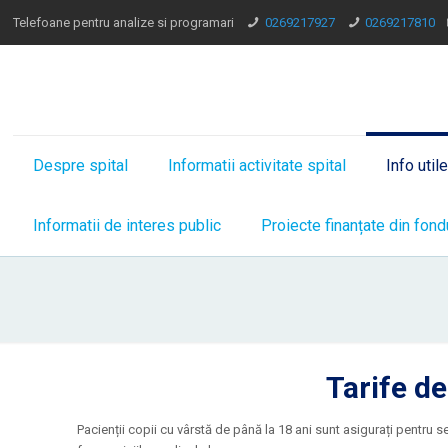
Telefoane pentru analize si programari
0269217927
0269217810
Despre spital
Informatii activitate spital
Info util
Informatii de interes public
Proiecte finanțate din fond
Tarife d
Pacienții copii cu vârstă de până la 18 ani sunt asigurați pentru s