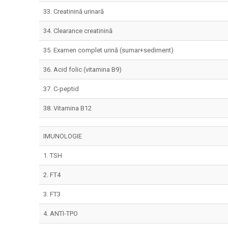
33. Creatinină urinară
34. Clearance creatinină
35. Examen complet urină (sumar+sediment)
36. Acid folic (vitamina B9)
37. C-peptid
38. Vitamina B12
IMUNOLOGIE
1. TSH
2. FT4
3. FT3
4. ANTI-TPO