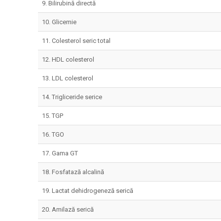
9. Bilirubină directă
10. Glicemie
11. Colesterol seric total
12. HDL colesterol
13. LDL colesterol
14. Trigliceride serice
15. TGP
16. TGO
17. Gama GT
18. Fosfatază alcalină
19. Lactat dehidrogeneză serică
20. Amilază serică