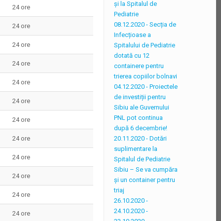
şi la Spitalul de
24 ore
Pediatrie
08.12.2020 - Secția de
24 ore
Infecțioase a
24 ore
Spitalului de Pediatrie
dotată cu 12
24 ore
containere pentru
trierea copiilor bolnavi
24 ore
04.12.2020 - Proiectele
de investiții pentru
24 ore
Sibiu ale Guvernului
PNL pot continua
24 ore
după 6 decembrie!
20.11.2020 - Dotări
24 ore
suplimentare la
24 ore
Spitalul de Pediatrie
Sibiu – Se va cumpăra
24 ore
și un container pentru
triaj
24 ore
26.10.2020 -
24.10.2020 -
24 ore