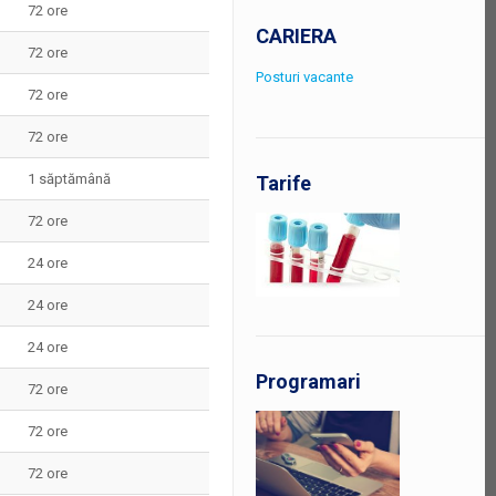
72 ore
CARIERA
72 ore
Posturi vacante
72 ore
72 ore
1 săptămână
Tarife
72 ore
24 ore
24 ore
24 ore
Programari
72 ore
72 ore
72 ore