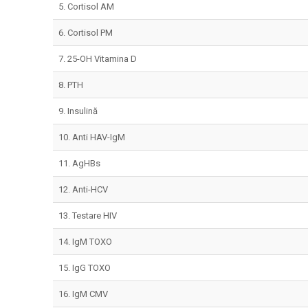
5. Cortisol AM
6. Cortisol PM
7. 25-OH Vitamina D
8. PTH
9. Insulină
10. Anti HAV-IgM
11. AgHBs
12. Anti-HCV
13. Testare HIV
14. IgM TOXO
15. IgG TOXO
16. IgM CMV