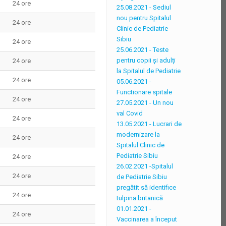
24 ore
25.08.2021 - Sediul
nou pentru Spitalul
24 ore
Clinic de Pediatrie
Sibiu
24 ore
25.06.2021 - Teste
pentru copii și adulți
24 ore
la Spitalul de Pediatrie
24 ore
05.06.2021 -
Functionare spitale
24 ore
27.05.2021 - Un nou
val Covid
24 ore
13.05.2021 - Lucrari de
modernizare la
24 ore
Spitalul Clinic de
Pediatrie Sibiu
24 ore
26.02.2021 -Spitalul
24 ore
de Pediatrie Sibiu
pregătit să identifice
24 ore
tulpina britanică
01.01.2021 -
24 ore
Vaccinarea a început