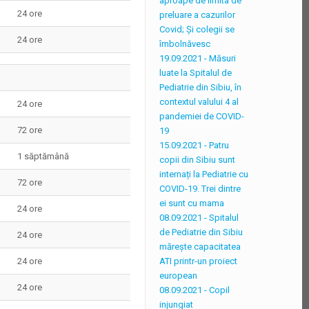
aproape de limita de
24 ore
preluare a cazurilor
Covid; Și colegii se
24 ore
îmbolnăvesc
19.09.2021 - Măsuri
luate la Spitalul de
Pediatrie din Sibiu, în
contextul valului 4 al
24 ore
pandemiei de COVID-
72 ore
19
15.09.2021 - Patru
1 săptămână
copii din Sibiu sunt
internați la Pediatrie cu
72 ore
COVID-19. Trei dintre
ei sunt cu mama
24 ore
08.09.2021 - Spitalul
de Pediatrie din Sibiu
24 ore
mărește capacitatea
ATI printr-un proiect
24 ore
european
24 ore
08.09.2021 - Copil
injungiat