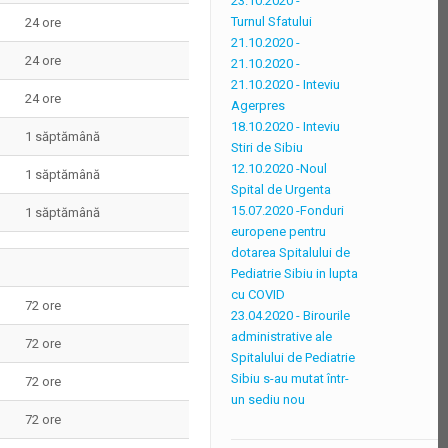
23.10.2020 -
Turnul Sfatului
24 ore
21.10.2020 -
24 ore
21.10.2020 -
21.10.2020 - Inteviu
24 ore
Agerpres
18.10.2020 - Inteviu
1 săptămână
Stiri de Sibiu
12.10.2020 -Noul
1 săptămână
Spital de Urgenta
15.07.2020 -Fonduri
1 săptămână
europene pentru
dotarea Spitalului de
Pediatrie Sibiu in lupta
cu COVID
72 ore
23.04.2020 - Birourile
administrative ale
72 ore
Spitalului de Pediatrie
Sibiu s-au mutat într-
72 ore
un sediu nou
72 ore