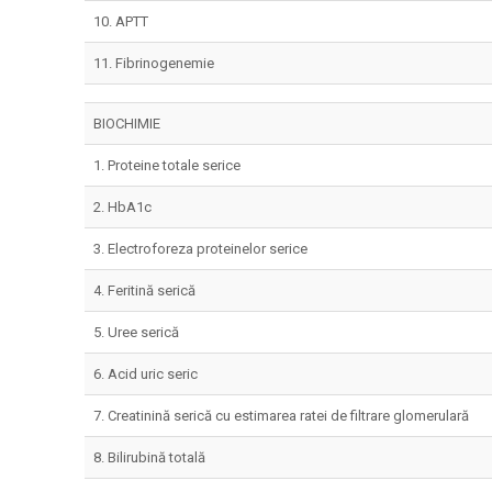
10. APTT
11. Fibrinogenemie
BIOCHIMIE
1. Proteine totale serice
2. HbA1c
3. Electroforeza proteinelor serice
4. Feritină serică
5. Uree serică
6. Acid uric seric
7. Creatinină serică cu estimarea ratei de filtrare glomerulară
8. Bilirubină totală