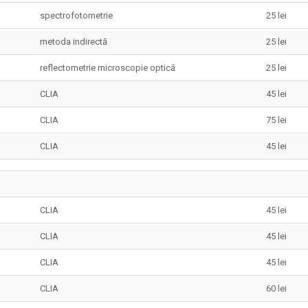
spectrofotometrie
25 lei
metoda indirectă
25 lei
reflectometrie microscopie optică
25 lei
CLIA
45 lei
CLIA
75 lei
CLIA
45 lei
CLIA
45 lei
CLIA
45 lei
CLIA
45 lei
CLIA
60 lei