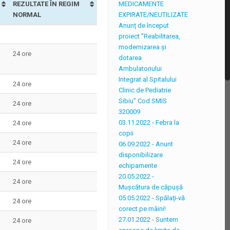
MEDICAMENTE
REZULTATE ÎN REGIM
EXPIRATE/NEUTILIZATE
NORMAL
Anunț de început
proiect ”Reabilitarea,
modernizarea și
24 ore
dotarea
Ambulatoriului
Integrat al Spitalului
24 ore
Clinic de Pediatrie
Sibiu” Cod SMIS
24 ore
320009
03.11.2022 - Febra la
24 ore
copii
24 ore
06.09.2022 - Anunt
disponibilizare
24 ore
echipamente
20.05.2022 -
24 ore
Mușcătura de căpușă
05.05.2022 - Spălați-vă
24 ore
corect pe mâini!
27.01.2022 - Suntem
24 ore