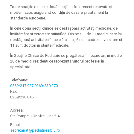
Toate spaţiile din cele două secţii au fost recent renovate şi
modernizate, asigurând condiţii de cazare şi tratament la
standarde europene.
În cele două secţii clinice se desfăşoară activităţi medicale, de
învăţământ şi cercetare ştiinţifică. Din totalul de 11 medici care îşi
desfăşoară activitatea în cele 2 clinici, 6 sunt cadre universitare şi
11 sunt doctori în ştiinţe medicale.
În Secţiile Clinice de Pediatrie se pregătesc în fiecare an, în medie,
20 de medici rezidenţi ce reprezintă viitorul profesiei în
specialitate.
Telefoane
:
0269/217.927
;
0269/230.270
Fax
:
0269/230.045
Adresa:
Str. Pompeiu Onofreiu, nr. 2-4
E-mail
:
secretariat@pediatriesibiu.ro