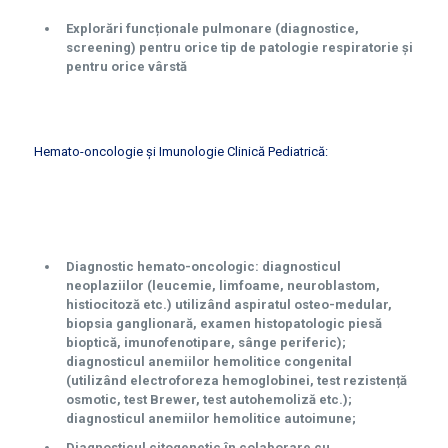
Explorări funcționale pulmonare (diagnostice,
screening) pentru orice tip de patologie respiratorie și
pentru orice vârstă
Hemato-oncologie și Imunologie Clinică Pediatrică:
Diagnostic hemato-oncologic: diagnosticul
neoplaziilor (leucemie, limfoame, neuroblastom,
histiocitoză etc.) utilizând aspiratul osteo-medular,
biopsia ganglionară, examen histopatologic piesă
bioptică, imunofenotipare, sânge periferic);
diagnosticul anemiilor hemolitice congenital
(utilizând electroforeza hemoglobinei, test rezistență
osmotic, test Brewer, test autohemoliză etc.);
diagnosticul anemiilor hemolitice autoimune;
Diagnosticul citogenetic în colaborare cu