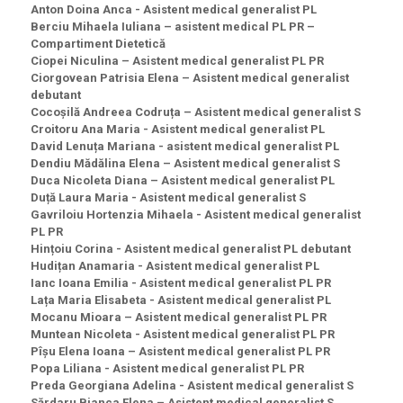
Anton Doina Anca - Asistent medical generalist PL
Berciu Mihaela Iuliana – asistent medical PL PR –
Compartiment Dietetică
Ciopei Niculina – Asistent medical generalist PL PR
Ciorgovean Patrisia Elena – Asistent medical generalist
debutant
Cocoșilă Andreea Codruța – Asistent medical generalist S
Croitoru Ana Maria - Asistent medical generalist PL
David Lenuța Mariana - asistent medical generalist PL
Dendiu Mădălina Elena – Asistent medical generalist S
Duca Nicoleta Diana – Asistent medical generalist PL
Duță Laura Maria - Asistent medical generalist S
Gavriloiu Hortenzia Mihaela - Asistent medical generalist
PL PR
Hințoiu Corina - Asistent medical generalist PL debutant
Hudițan Anamaria - Asistent medical generalist PL
Ianc Ioana Emilia - Asistent medical generalist PL PR
Lața Maria Elisabeta - Asistent medical generalist PL
Mocanu Mioara – Asistent medical generalist PL PR
Muntean Nicoleta - Asistent medical generalist PL PR
Pîșu Elena Ioana – Asistent medical generalist PL PR
Popa Liliana - Asistent medical generalist PL PR
Preda Georgiana Adelina - Asistent medical generalist S
Sărdaru Bianca Elena – Asistent medical generalist S