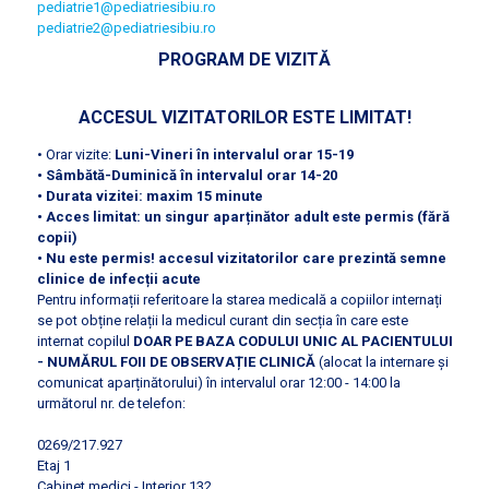
pediatrie1@pediatriesibiu.ro
pediatrie2@pediatriesibiu.ro
PROGRAM DE VIZITĂ
ACCESUL VIZITATORILOR ESTE LIMITAT!
• Orar vizite:
Luni-Vineri
în intervalul orar
15-19
•
Sâmbătă-Duminică
în intervalul orar
14-20
• Durata vizitei: maxim 15 minute
• Acces limitat: un singur aparținător adult este permis (fără
copii)
• Nu este permis! accesul vizitatorilor care prezintă semne
clinice de infecții acute
Pentru informații referitoare la starea medicală a copiilor internați
se pot obține relații la medicul curant din secția în care este
internat copilul
DOAR PE BAZA CODULUI UNIC AL PACIENTULUI
- NUMĂRUL FOII DE OBSERVAȚIE CLINICĂ
(alocat la internare și
comunicat aparținătorului) în intervalul orar 12:00 - 14:00 la
următorul nr. de telefon:
0269/217.927
Etaj 1
Cabinet medici - Interior 132