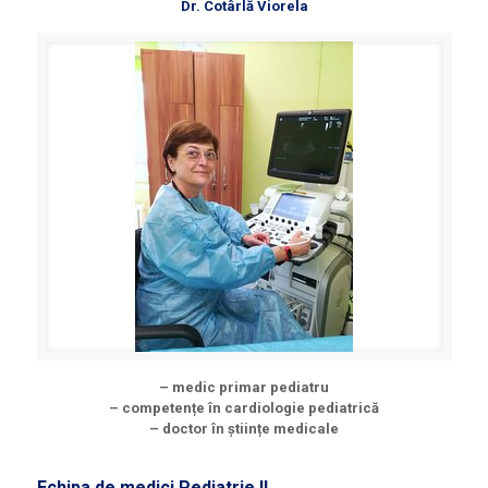
Dr. Cotârlă Viorela
– medic primar pediatru
– competențe în cardiologie pediatrică
– doctor în științe medicale
Echipa de medici Pediatrie II