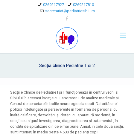
0269217927
0269217810
secretariat@pediatriesibiu.ro
Secția clinică Pediatrie 1 si 2
Secţiile Clinice de Pediatrie I şi II funcţionează în centrul vechi al
Sibiului în aceeaşi locaţie cu Laboratorul de analize medicale şi
Centrul de cercetare în bolile neurologice la copii. Datorită unei
politici îndelungate şi perseverente în formarea de personal cu
înaltă calificare, dezvoltării şi dotării cu aparatură modernă, în
secţii se asigură investigarea, diagnosticarea şi tratamentul , în
condiţii de spitalizare din cele mai bune. Anual, în cele două secţii,
sunt internaţi în medie peste 4.500 de pacienți copii.