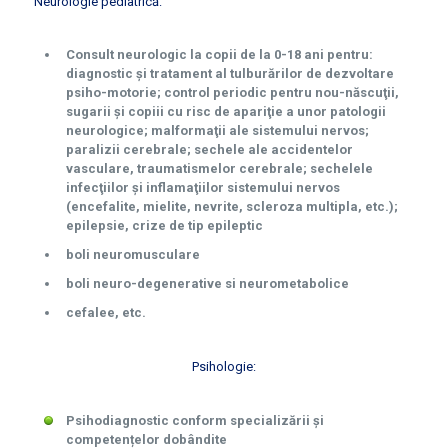
Neurologie pediatrică:
Consult neurologic la copii de la 0-18 ani pentru:
diagnostic şi tratament al tulburărilor de dezvoltare
psiho-motorie; control periodic pentru nou-născuţii,
sugarii şi copiii cu risc de apariţie a unor patologii
neurologice; malformaţii ale sistemului nervos;
paralizii cerebrale; sechele ale accidentelor
vasculare, traumatismelor cerebrale; sechelele
infecţiilor şi inflamaţiilor sistemului nervos
(encefalite, mielite, nevrite, scleroza multipla, etc.);
epilepsie, crize de tip epileptic
boli neuromusculare
boli neuro-degenerative si neurometabolice
cefalee, etc.
Psihologie:
Psihodiagnostic conform specializării și
competențelor dobândite