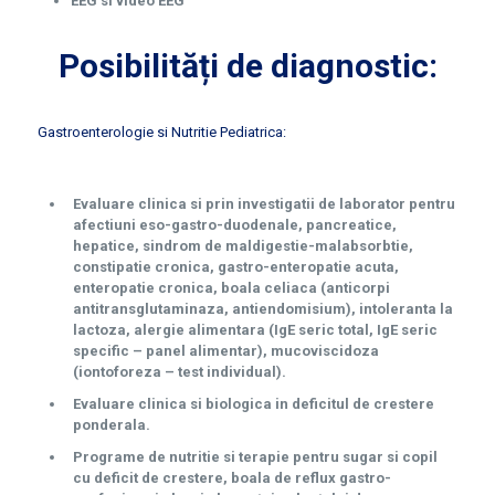
EEG si video EEG
Posibilități de diagnostic:
Gastroenterologie si Nutritie Pediatrica:
Evaluare clinica si prin investigatii de laborator pentru
afectiuni eso-gastro-duodenale, pancreatice,
hepatice, sindrom de maldigestie-malabsorbtie,
constipatie cronica, gastro-enteropatie acuta,
enteropatie cronica, boala celiaca (anticorpi
antitransglutaminaza, antiendomisium), intoleranta la
lactoza, alergie alimentara (IgE seric total, IgE seric
specific – panel alimentar), mucoviscidoza
(iontoforeza – test individual).
Evaluare clinica si biologica in deficitul de crestere
ponderala.
Programe de nutritie si terapie pentru sugar si copil
cu deficit de crestere, boala de reflux gastro-