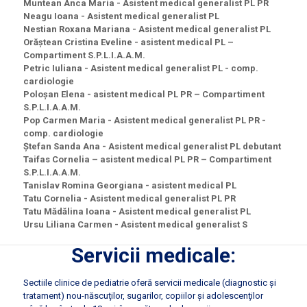
Muntean Anca Maria - Asistent medical generalist PL PR
Neagu Ioana - Asistent medical generalist PL
Nestian Roxana Mariana - Asistent medical generalist PL
Orăștean Cristina Eveline - asistent medical PL –
Compartiment S.P.L.I.A.A.M.
Petric Iuliana - Asistent medical generalist PL - comp.
cardiologie
Poloșan Elena - asistent medical PL PR – Compartiment
S.P.L.I.A.A.M.
Pop Carmen Maria - Asistent medical generalist PL PR -
comp. cardiologie
Ștefan Sanda Ana - Asistent medical generalist PL debutant
Taifas Cornelia – asistent medical PL PR – Compartiment
S.P.L.I.A.A.M.
Tanislav Romina Georgiana - asistent medical PL
Tatu Cornelia - Asistent medical generalist PL PR
Tatu Mădălina Ioana - Asistent medical generalist PL
Ursu Liliana Carmen - Asistent medical generalist S
Servicii medicale:
Sectiile clinice de pediatrie oferă servicii medicale (diagnostic şi
tratament) nou-născuţilor, sugarilor, copiilor şi adolescenţilor