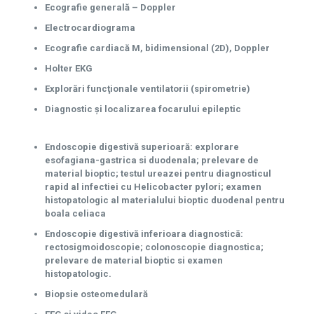
Ecografie generală – Doppler
Electrocardiograma
Ecografie cardiacă M, bidimensional (2D), Doppler
Holter EKG
Explorări funcţionale ventilatorii (spirometrie)
Diagnostic și localizarea focarului epileptic
Endoscopie digestivă superioară: explorare
esofagiana-gastrica si duodenala; prelevare de
material bioptic; testul ureazei pentru diagnosticul
rapid al infectiei cu Helicobacter pylori; examen
histopatologic al materialului bioptic duodenal pentru
boala celiaca
Endoscopie digestivă inferioara diagnostică:
rectosigmoidoscopie; colonoscopie diagnostica;
prelevare de material bioptic si examen
histopatologic.
Biopsie osteomedulară